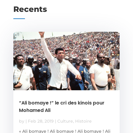
Recents
“Ali bomaye !” le cri des kinois pour
Mohamed Ali
by
|
Feb 28, 2019
|
Culture
,
Histoire
« Ali bomaye ! Ali bomaye ! Ali bomaye ! Ali