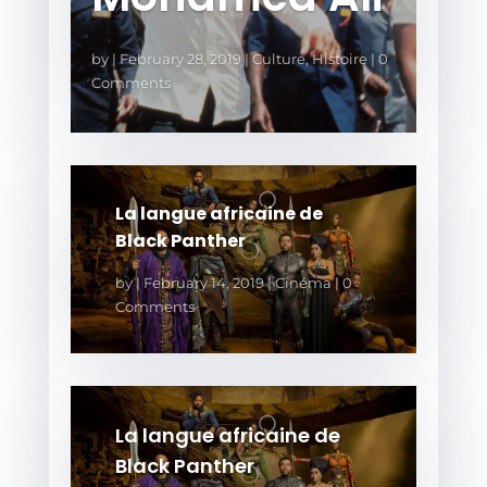
by
|
February 28, 2019
|
Culture
,
Histoire
| 0
Comments
La langue africaine de
Black Panther
by
|
February 14, 2019
|
Cinéma
| 0
Comments
La langue africaine de
Black Panther