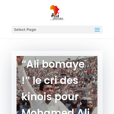
Select Page
“Ali bomaye
!” le cri des
kinois pour
Mohamed Ali