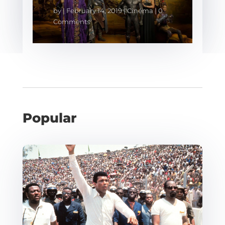
by
|
February 14, 2019
|
Cinéma
| 0
Comments
Popular