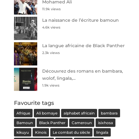
Mohamed Ali
11.9k views
La naissance de l’écriture bamoun
4.6k views
La langue africaine de Black Panther
2.3k views
Découvrez des romans en bambara,
wolof, lingala,…
1.9k views
Favourite tags
Afrique
Ali bomaye
alphabet africain
bambara
Bamoun
Black Panther
Cameroun
isixhosa
kikuyu
Kinois
Le combat du siècle
lingala