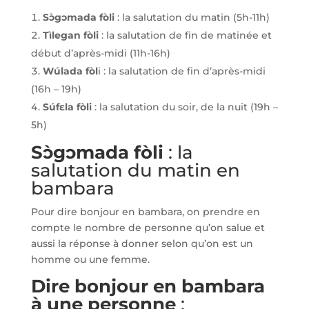
Sɔ̀gɔmada fòli
: la salutation du matin (5h-11h)
Tìlegan fòli
: la salutation de fin de matinée et
début d’après-midi (11h-16h)
Wúlada fòl
i : la salutation de fin d’après-midi
(16h – 19h)
Súfɛla fòli
: la salutation du soir, de la nuit (19h –
5h)
Sɔ̀gɔmada fòli
: la
salutation du matin en
bambara
Pour dire bonjour en bambara, on prendre en
compte le nombre de personne qu’on salue et
aussi la réponse à donner selon qu’on est un
homme ou une femme.
Dire bonjour en
bambara
à une personne
: