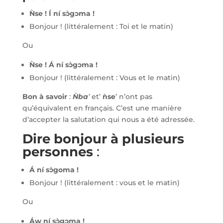
Ǹse ! Í ní sɔ̀gɔma !
Bonjour ! (littéralement : Toi et le matin)
Ou
Ǹse ! Á ní sɔ̀gɔma !
Bonjour ! (littéralement : Vous et le matin)
Bon à savoir
:
Ǹba
’
et’
ǹse
’ n’ont pas
qu’équivalent en français. C’est une manière
d’accepter la salutation qui nous a été adressée.
Dire bonjour à plusieurs
personnes
:
A
́ ní sɔ̀goma !
Bonjour ! (littéralement : vous et le matin)
Ou
Áw ní sɔ̀gɔma !