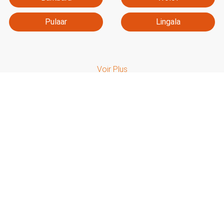
Pulaar
Lingala
Soninké
Douala
Voir Plus
Fongbe
Sérère
Mina
Sango
Swahili
Bassa
La meilleure méthode pour vous exprimer
Yoruba
rapidement
Vocabulaire
1
Apprenez le