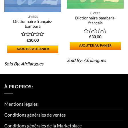
LIVRES
LIVRES
Dictionnaire bambara-
Dictionnaire français-
français
bambara
€
30.00
Note
€
30.00
Note
0
0
AJOUTER AU PANIER
sur
AJOUTER AU PANIER
sur
5
5
Sold By:
Afrilangues
Sold By:
Afrilangues
À PROPROS:
Mentions légales
Conditions générales de ventes
Conditions générales de la Marketplace