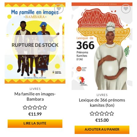
Add to
Add to
wishlist
wishlist
RUPTURE DE STOCK
LIVRES
Ma famille en images-
LIVRES
Bambara
Lexique de 366 prénoms
kamites (fon)
€
11.99
Note
0
€
15.00
Note
LIRE LA SUITE
sur
0
5
AJOUTER AU PANIER
sur
5