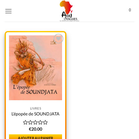
0
Add to
wishlist
LIVRES
L’épopée de SOUNDJATA
€
20.00
Note
0
AJOUTER AU PANIER