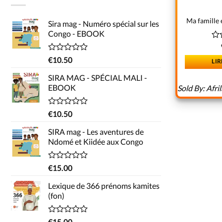
Ma famille
Sira mag - Numéro spécial sur les
Congo - EBOOK
No
0
Note
€
10.50
LIR
sur
0
5
sur
SIRA MAG - SPÉCIAL MALI -
5
EBOOK
Sold By:
Afri
Note
€
10.50
0
sur
SIRA mag - Les aventures de
5
Ndomé et Kiidée aux Congo
Note
€
15.00
0
sur
Lexique de 366 prénoms kamites
5
(fon)
Note
€
15.00