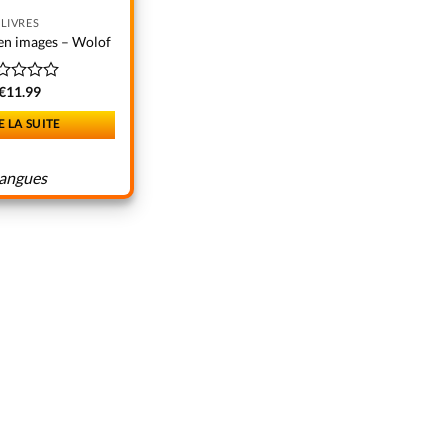
LIVRES
 en images – Wolof
€
11.99
te
E LA SUITE
langues