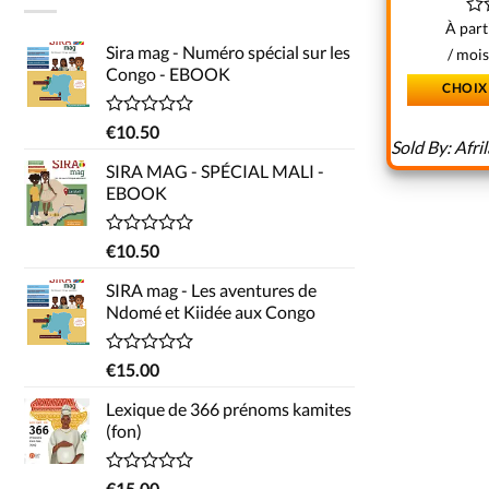
À part
No
0
Sira mag - Numéro spécial sur les
/ moi
sur
Congo - EBOOK
5
CHOIX
Note
€
10.50
Sold By:
Afri
0
sur
SIRA MAG - SPÉCIAL MALI -
5
EBOOK
Note
€
10.50
0
sur
SIRA mag - Les aventures de
5
Ndomé et Kiidée aux Congo
Note
€
15.00
0
sur
Lexique de 366 prénoms kamites
5
(fon)
Note
€
15.00