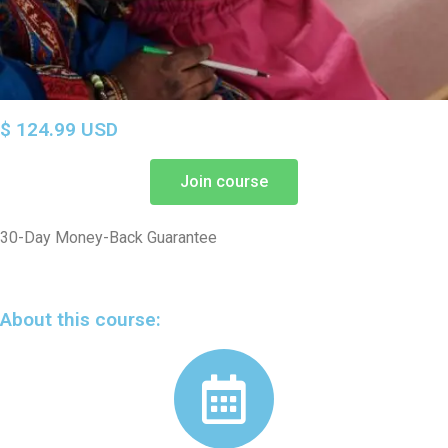
$ 124.99 USD
Join course
30-Day Money-Back Guarantee
About this course: